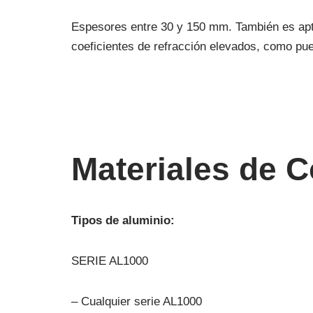
Espesores entre 30 y 150 mm. También es apt
coeficientes de refracción elevados, como pued
Materiales de C
Tipos de aluminio: SERIE AL1000 – Cualquier s
Tipos de aluminio:
SERIE AL1000
– Cualquier serie AL1000