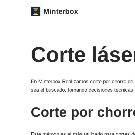
Minterbox
Saltar
al
contenido
Corte láse
En Minterbox Realizamos corte por chorro de a
sea el buscado, tomando decisiones técnicas 
Corte por chor
Este método es el más utilizado para cortes de