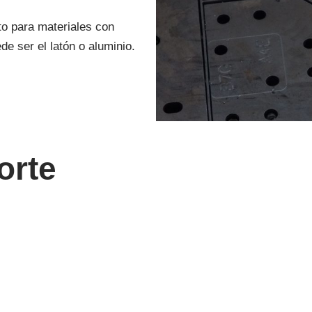
o para materiales con
e ser el latón o aluminio.
orte
erie AL1000 – Aluminio 1050 ... El contenido continúa. Acti